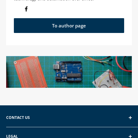
To author page
CONTACT US
EXP GmbH
LEGAL