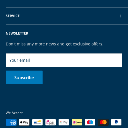
Schroten 8, 66121 Saarbrücken
About EXP
E-Mail: vertrieb@exp-tech.de
SERVICE
Terms of Service
Tel: 068196590150
Privacy Policy
FAQ
NEWSLETTER
Legal Notice
Contact
Cookies
Payment & Shipping
Don't miss any more news and get exclusive offers.
Brands
Your email
Subscribe
We Accept