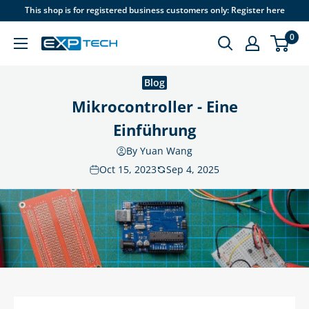
Skip
This shop is for registered business customers only: Register here
to
0
content
EXP
Tech
Blog
Mikrocontroller - Eine
Einführung
By Yuan Wang
Oct 15, 2023
Sep 4, 2025