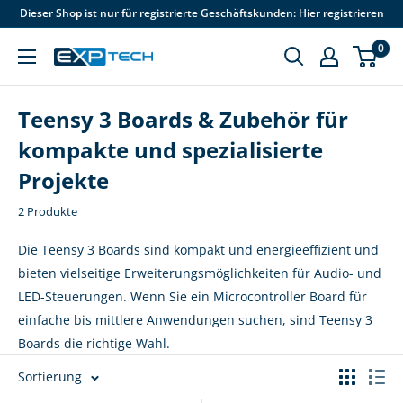
Direkt
Dieser Shop ist nur für registrierte Geschäftskunden: Hier registrieren
zum
0
Inhalt
EXP
Tech
Teensy 3 Boards & Zubehör für
kompakte und spezialisierte
Projekte
2 Produkte
Die Teensy 3 Boards sind kompakt und energieeffizient und
bieten vielseitige Erweiterungsmöglichkeiten für Audio- und
LED-Steuerungen. Wenn Sie ein Microcontroller Board für
einfache bis mittlere Anwendungen suchen, sind Teensy 3
Boards die richtige Wahl.
Sortierung