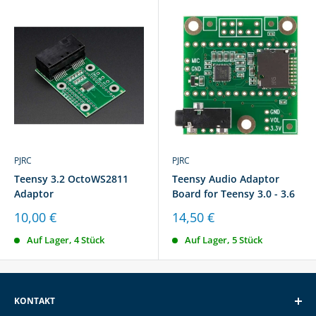
PJRC
PJRC
Teensy 3.2 OctoWS2811
Teensy Audio Adaptor
Adaptor
Board for Teensy 3.0 - 3.6
Sonderpreis
Sonderpreis
10,00 €
14,50 €
Auf Lager, 4 Stück
Auf Lager, 5 Stück
KONTAKT