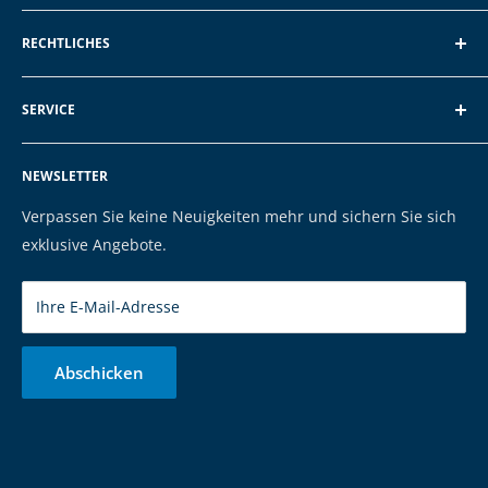
EXP GmbH
RECHTLICHES
Schroten 8, 66121 Saarbrücken
Über EXP
E-Mail: vertrieb@exp-tech.de
SERVICE
AGB und Kundeninformationen
Tel: 068196590150
Datenschutzerklärung
FAQ
NEWSLETTER
Impressum
Kontakt
Cookies
Versand & Zahlung
Verpassen Sie keine Neuigkeiten mehr und sichern Sie sich
Marken
exklusive Angebote.
Ihre E-Mail-Adresse
Abschicken