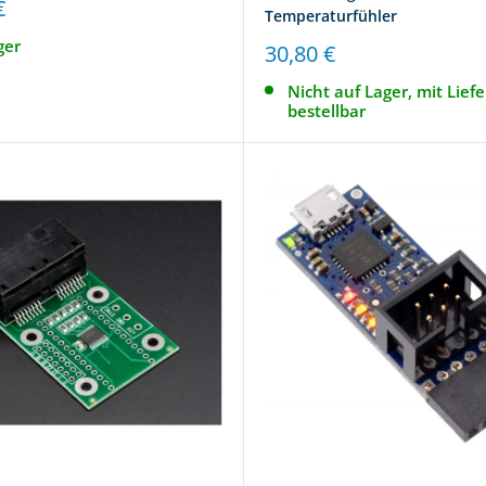
reis
€
Temperaturfühler
ger
Sonderpreis
30,80 €
Nicht auf Lager, mit Liefe
bestellbar