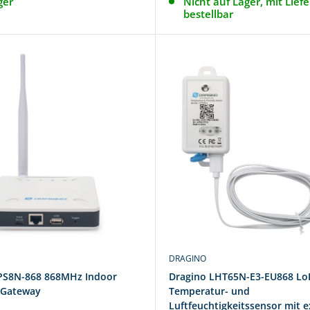
ger
Nicht auf Lager, mit Liefe
bestellbar
DRAGINO
PS8N-868 868MHz Indoor
Dragino LHT65N-E3-EU868 L
Gateway
Temperatur- und
Luftfeuchtigkeitssensor mit 