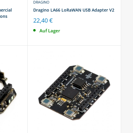
DRAGINO
ercial
Dragino LA66 LoRaWAN USB Adapter V2
ions
Sonderpreis
22,40 €
Auf Lager