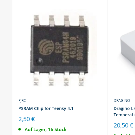
PJRC
DRAGINO
PSRAM Chip for Teensy 4.1
Dragino L
Temperatu
Sonderpreis
2,50 €
Sonderp
20,50 €
Auf Lager, 16 Stück