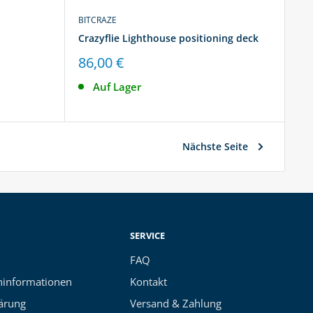
BITCRAZE
Crazyflie Lighthouse positioning deck
Sonderpreis
86,00 €
Auf Lager
Nächste Seite
SERVICE
FAQ
informationen
Kontakt
ärung
Versand & Zahlung