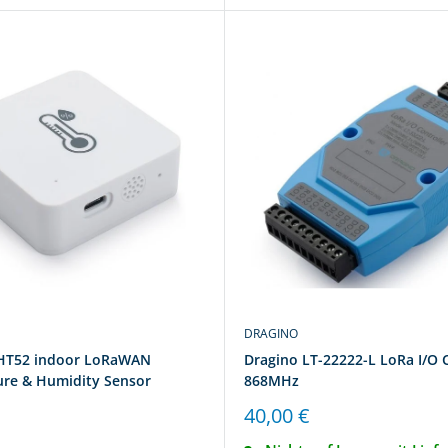
DRAGINO
HT52 indoor LoRaWAN
Dragino LT-22222-L LoRa I/O 
re & Humidity Sensor
868MHz
reis
Sonderpreis
40,00 €