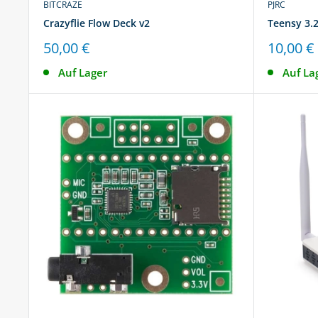
BITCRAZE
PJRC
Crazyflie Flow Deck v2
Teensy 3.
Sonderpreis
Sonderp
50,00 €
10,00 €
Auf Lager
Auf La