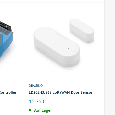
DRAGINO
Controller
LDS02-EU868 LoRaWAN Door Sensor
Sonderpreis
15,75 €
Auf Lager