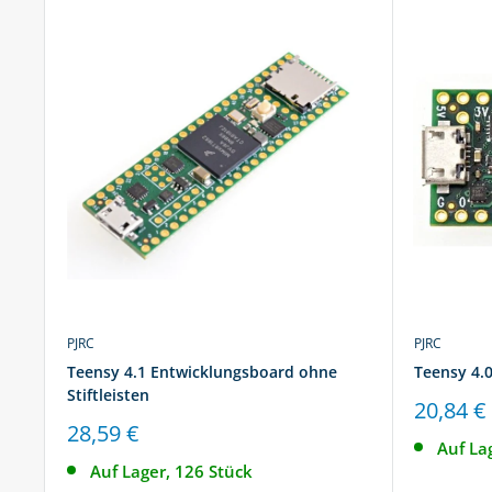
PJRC
PJRC
Teensy 4.1 Entwicklungsboard ohne
Teensy 4.
Stiftleisten
Sonderp
20,84 €
Sonderpreis
28,59 €
Auf La
Auf Lager, 126 Stück