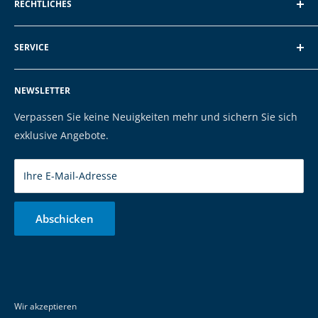
RECHTLICHES
Schroten 8, 66121 Saarbrücken
Über EXP
E-Mail: vertrieb@exp-tech.de
SERVICE
AGB und Kundeninformationen
Tel: 068196590150
Datenschutzerklärung
FAQ
NEWSLETTER
Impressum
Kontakt
Cookies
Versand & Zahlung
Verpassen Sie keine Neuigkeiten mehr und sichern Sie sich
Marken
exklusive Angebote.
Ihre E-Mail-Adresse
Abschicken
Wir akzeptieren