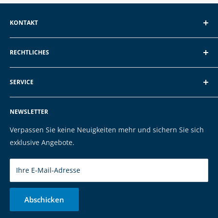
KONTAKT
EXP GmbH
RECHTLICHES
Schroten 8, 66121 Saarbrücken
Über EXP
E-Mail: vertrieb@exp-tech.de
SERVICE
AGB und Kundeninformationen
Tel: 068196590150
Datenschutzerklärung
FAQ
NEWSLETTER
Impressum
Kontakt
Cookies
Versand & Zahlung
Verpassen Sie keine Neuigkeiten mehr und sichern Sie sich
Marken
exklusive Angebote.
Ihre E-Mail-Adresse
Abschicken