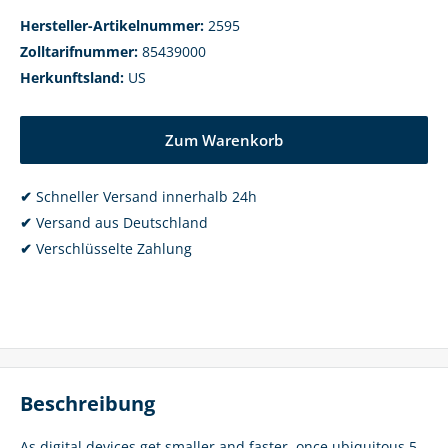
Hersteller-Artikelnummer:
2595
Zolltarifnummer:
85439000
Herkunftsland:
US
Zum Warenkorb
✔
Schneller Versand innerhalb 24h
✔
Versand aus Deutschland
✔
Verschlüsselte Zahlung
Beschreibung
As digital devices get smaller and faster, once ubiquitous 5