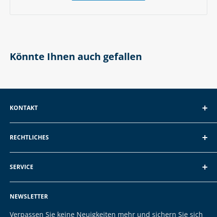
Könnte Ihnen auch gefallen
KONTAKT
EXP GmbH
RECHTLICHES
Schroten 8, 66121 Saarbrücken
Über EXP
E-Mail: vertrieb@exp-tech.de
SERVICE
AGB und Kundeninformationen
Tel: 068196590150
Datenschutzerklärung
FAQ
NEWSLETTER
Impressum
Kontakt
Cookies
Versand & Zahlung
Verpassen Sie keine Neuigkeiten mehr und sichern Sie sich