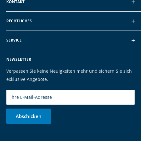
KONTAKT
EXP GmbH
RECHTLICHES
Schroten 8, 66121 Saarbrücken
Über EXP
E-Mail: vertrieb@exp-tech.de
SERVICE
AGB und Kundeninformationen
Tel: 068196590150
Datenschutzerklärung
FAQ
NEWSLETTER
Impressum
Kontakt
Cookies
Versand & Zahlung
Verpassen Sie keine Neuigkeiten mehr und sichern Sie sich
Marken
exklusive Angebote.
Ihre E-Mail-Adresse
Abschicken