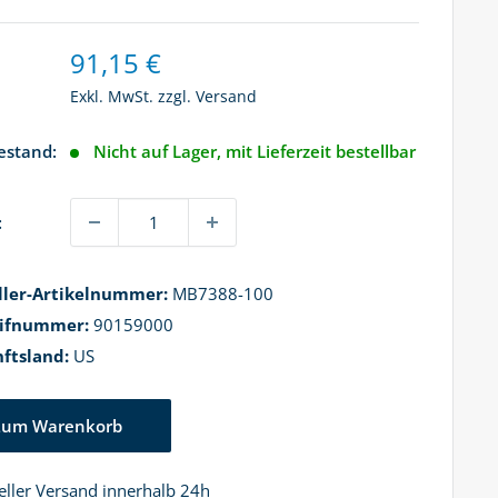
Sonderpreis
91,15 €
Exkl. MwSt. zzgl.
Versand
estand:
Nicht auf Lager, mit Lieferzeit bestellbar
:
ller-Artikelnummer:
MB7388-100
rifnummer:
90159000
ftsland:
US
Zum Warenkorb
ller Versand innerhalb 24h