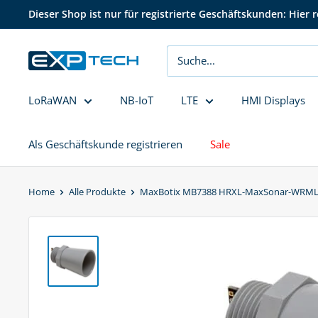
Direkt
Dieser Shop ist nur für registrierte Geschäftskunden: Hier r
zum
Inhalt
EXP
Tech
LoRaWAN
NB-IoT
LTE
HMI Displays
Als Geschäftskunde registrieren
Sale
Home
Alle Produkte
MaxBotix MB7388 HRXL-MaxSonar-WRM