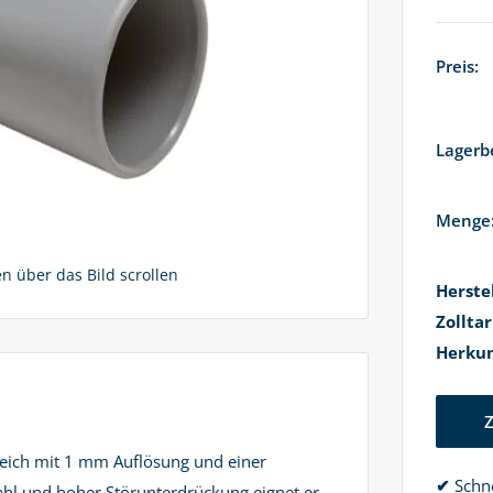
Preis:
Lagerb
Menge
 über das Bild scrollen
Herste
Zollta
Herkun
ereich mit 1 mm Auflösung und einer
✔
Schne
ahl und hoher Störunterdrückung eignet er