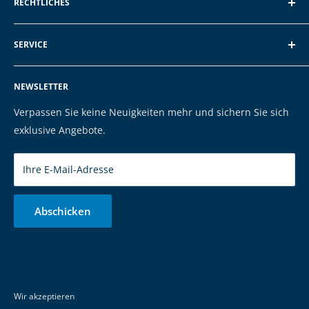
RECHTLICHES
Schroten 8, 66121 Saarbrücken
Über EXP
E-Mail: vertrieb@exp-tech.de
SERVICE
AGB und Kundeninformationen
Tel: 068196590150
Datenschutzerklärung
FAQ
NEWSLETTER
Impressum
Kontakt
Cookies
Versand & Zahlung
Verpassen Sie keine Neuigkeiten mehr und sichern Sie sich
Marken
exklusive Angebote.
Ihre E-Mail-Adresse
Abschicken
Wir akzeptieren