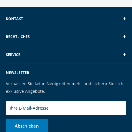
KONTAKT
EXP GmbH
RECHTLICHES
Schroten 8, 66121 Saarbrücken
Über EXP
E-Mail: vertrieb@exp-tech.de
SERVICE
AGB und Kundeninformationen
Tel: 068196590150
Datenschutzerklärung
FAQ
NEWSLETTER
Impressum
Kontakt
Cookies
Versand & Zahlung
Verpassen Sie keine Neuigkeiten mehr und sichern Sie sich
Marken
exklusive Angebote.
Ihre E-Mail-Adresse
Abschicken