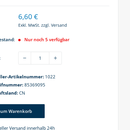
Sonderpreis
6,60 €
Exkl. MwSt. zzgl.
Versand
estand:
Nur noch 5 verfügbar
:
ller-Artikelnummer:
1022
rifnummer:
85369095
ftsland:
CN
Zum Warenkorb
ller Versand innerhalb 24h