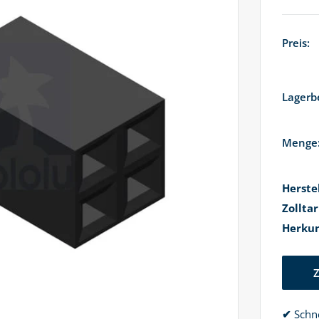
Preis:
Lagerb
Menge
Herste
Zollta
Herkun
✔
Schne