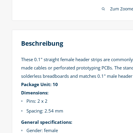
Zum Zoomen
Beschreibung
These 0.1" straight female header strips are commonly
made cables or perforated prototyping PCBs. The stan
solderless breadboards and matches 0.1" male header 
Package Unit: 10
Dimensions:
Pins: 2 x 2
Spacing: 2.54 mm
General specifications:
Gender: female