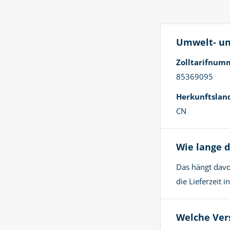
Umwelt- un
Zolltarifnum
85369095
Herkunftslan
CN
Wie lange d
Das hängt davo
die Lieferzeit 
Welche Ver