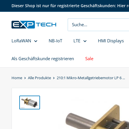
Direkt
Dieser Shop ist nur für registrierte Geschäftskunden: Hier r
zum
Inhalt
EXP
Tech
LoRaWAN
NB-IoT
LTE
HMI Displays
Als Geschäftskunde registrieren
Sale
Home
Alle Produkte
210:1 Mikro-Metallgetriebemotor LP 6 ...