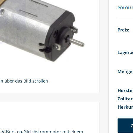
POLOLU
Preis:
Lagerb
Menge
 über das Bild scrollen
Herste
Zollta
Herkun
 6-V-Bürsten-Gleichstrommotor mit einem