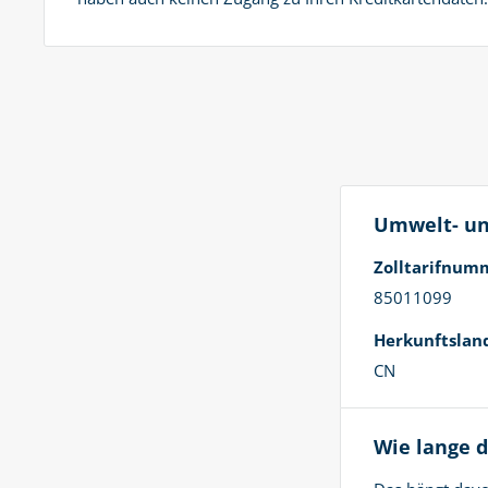
Umwelt- un
Zolltarifnum
85011099
Herkunftslan
CN
Wie lange d