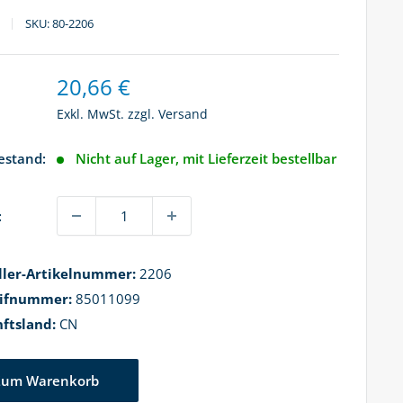
SKU:
80-2206
Sonderpreis
20,66 €
Exkl. MwSt. zzgl.
Versand
estand:
Nicht auf Lager, mit Lieferzeit bestellbar
:
ller-Artikelnummer:
2206
rifnummer:
85011099
ftsland:
CN
Zum Warenkorb