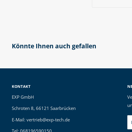
Könnte Ihnen auch gefallen
KONTAKT
N
EXP GmbH
Ve
un
Schroten 8, 66121 Saarbrücken
E-Mail: vertrieb@exp-tech.de
Tel: 068196590150